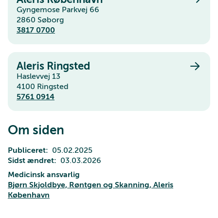
Gyngemose Parkvej 66
2860 Søborg
3817 0700
Aleris Ringsted
Haslevvej 13
4100 Ringsted
5761 0914
Om siden
Publiceret
05.02.2025
Sidst ændret
03.03.2026
Medicinsk ansvarlig
Bjørn Skjoldbye, Røntgen og Skanning, Aleris
København