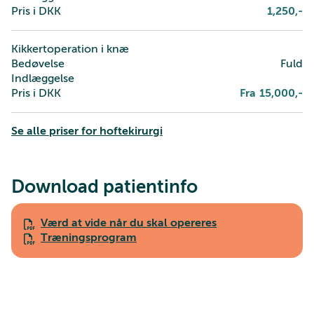
Pris i DKK
1,250
,-
Kikkertoperation i knæ
Bedøvelse
Fuld
Indlæggelse
Pris i DKK
Fra
15,000
,-
Se alle priser for hoftekirurgi
Download patientinfo
Værd at vide når du skal opereres
Træningsprogram