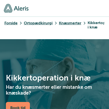
Kikkertoper
Forside
Ortopædkirurgi
Knæsmerter
i knæ
Kikkertoperation i knæ
Har du knæsmerter eller mistanke om
knæskade?
Book tid