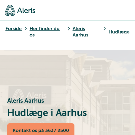
Forside
Her finder du
Aleris
Hudlæge
os
Aarhus
Aleris Aarhus
Hudlæge i Aarhus
Kontakt os på 3637 2500