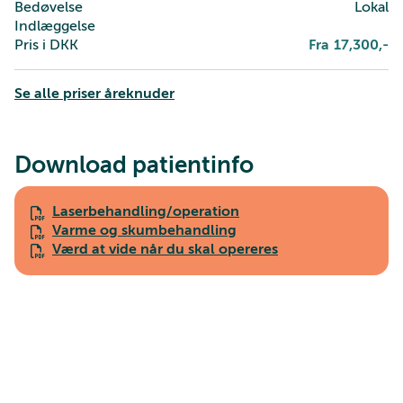
Bedøvelse
Lokal
Indlæggelse
Pris i DKK
Fra
17,300
,-
Se alle priser åreknuder
Download patientinfo
Laserbehandling/operation
Varme og skumbehandling
Værd at vide når du skal opereres